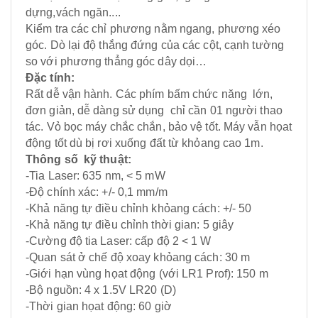
dựng,vách ngăn....
Kiểm tra các chỉ phương nằm ngang, phương xéo
góc. Dò lại độ thắng đứng của các cột, cạnh tường
so với phương thẳng góc dây dọi…
Đặc tính:
Rất dễ vận hành. Các phím bấm chức năng lớn,
đơn giản, dễ dàng sử dụng chỉ cần 01 người thao
tác. Vỏ bọc máy chắc chắn, bảo vệ tốt. Máy vẫn họat
động tốt dù bị rơi xuống đất từ khỏang cao 1m.
Thông số kỹ thuật:
-Tia Laser: 635 nm, < 5 mW
-Độ chính xác: +/- 0,1 mm/m
-Khả năng tự điều chỉnh khỏang cách: +/- 50
-Khả năng tự điều chỉnh thời gian: 5 giây
-Cường độ tia Laser: cấp độ 2 < 1 W
-Quan sát ở chế độ xoay khỏang cách: 30 m
-Giới hạn vùng họat động (với LR1 Prof): 150 m
-Bộ nguồn: 4 x 1.5V LR20 (D)
-Thời gian họat động: 60 giờ