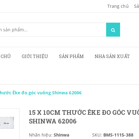
Trang chủ
Sa
 CHỦ
GIỚI THIỆU
SẢN PHẨM
NHÀ SẢN XUẤT
Thước Êke đo góc vuông Shinwa 62006
15 X 10CM THƯỚC ÊKE ĐO GÓC V
SHINWA 62006
Nhãn hiệu:
Shinwa
SKU:
BMS-1115-388