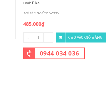
Loại:
Ê ke
Mã sản phẩm: 62006
485.000₫
-
+
CHO VÀO GIỎ HÀNG
0944 034 036