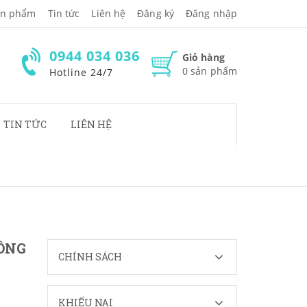
̉n phẩm
Tin tức
Liên hệ
Đăng ký
Đăng nhập
0944 034 036
Giỏ hàng
0
sản phẩm
Hotline 24/7
TIN TỨC
LIÊN HỆ
UÔNG
CHÍNH SÁCH
KHIẾU NẠI