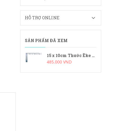
HỖ TRỢ ONLINE
SẢN PHẨM ĐÃ XEM
15 x 10cm Thước Êke đo góc vuông Shinwa 62006
485.000 VND