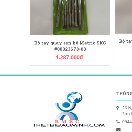
Bộ ta
Bộ tay quay ren hệ Metric SKC
#08023678-03
1.287.000₫
THÔNG
26 N
Sơn 
0944