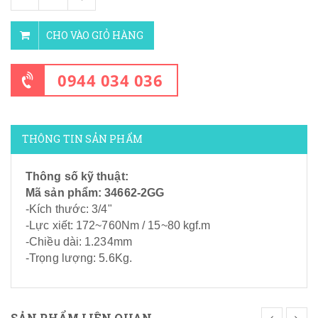
CHO VÀO GIỎ HÀNG
0944 034 036
THÔNG TIN SẢN PHẨM
Thông số kỹ thuật:
Mã sản phẩm: 34662-2GG
-Kích thước: 3/4"
-Lực xiết: 172~760Nm / 15~80 kgf.m
-Chiều dài: 1.234mm
-Trọng lượng: 5.6Kg
.