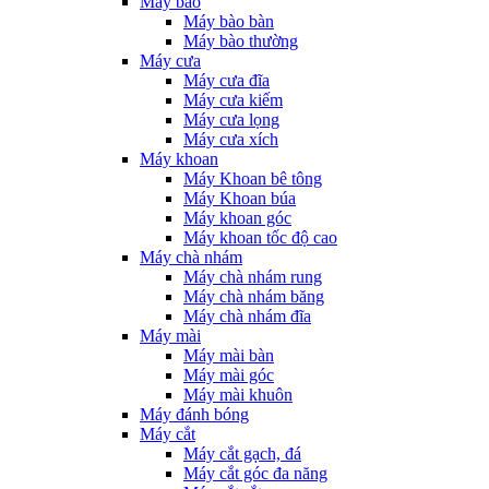
Máy bào
Máy bào bàn
Máy bào thường
Máy cưa
Máy cưa đĩa
Máy cưa kiếm
Máy cưa lọng
Máy cưa xích
Máy khoan
Máy Khoan bê tông
Máy Khoan búa
Máy khoan góc
Máy khoan tốc độ cao
Máy chà nhám
Máy chà nhám rung
Máy chà nhám băng
Máy chà nhám đĩa
Máy mài
Máy mài bàn
Máy mài góc
Máy mài khuôn
Máy đánh bóng
Máy cắt
Máy cắt gạch, đá
Máy cắt góc đa năng