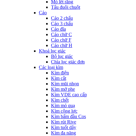
Mỏ lết răng
Tẩu đuôi chuột
Cảo
Cảo 2 chấu
Cảo 3 chấu
Cảo đĩa
Cảo chữ C
Cảo chữ F
Cảo chữ H
Khoá lục giác
Bộ lục giác
Chìa lục giác đơn
Các loại kìm
Kìm điện
Kìm cắt
Kìm mũi nhọn
Kìm mở phe
Kìm VDE cao cấp
Kìm chết
Kìm mỏ quạ
Kìm cộng lực
Kìm bấm đầu Cos
Kìm rút Rive
Kìm tuốt dây
Kìm đa năng