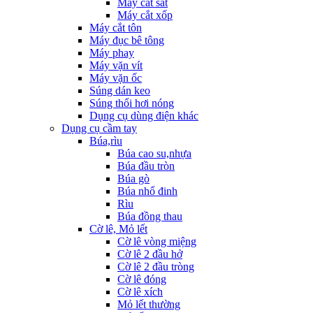
Máy cắt sắt
Máy cắt xốp
Máy cắt tôn
Máy đục bê tông
Máy phay
Máy vặn vít
Máy vặn ốc
Súng dán keo
Súng thổi hơi nóng
Dụng cụ dùng điện khác
Dụng cụ cầm tay
Búa,rìu
Búa cao su,nhựa
Búa đầu tròn
Búa gò
Búa nhổ đinh
Rìu
Búa đồng thau
Cờ lê, Mỏ lết
Cờ lê vòng miệng
Cờ lê 2 đầu hở
Cờ lê 2 đầu tròng
Cờ lê đóng
Cờ lê xích
Mỏ lết thường