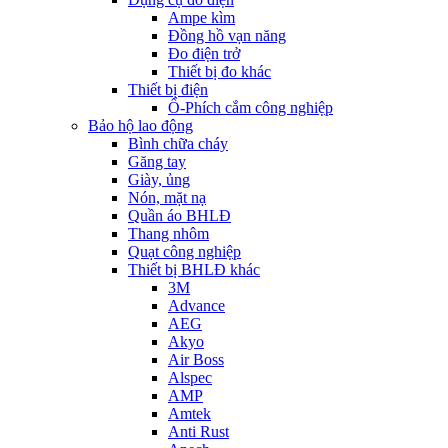
Ampe kìm
Đồng hồ vạn năng
Đo điện trở
Thiết bị đo khác
Thiết bị điện
Ổ-Phích cắm công nghiệp
Bảo hộ lao động
Bình chữa cháy
Găng tay
Giày, ủng
Nón, mặt nạ
Quần áo BHLĐ
Thang nhôm
Quạt công nghiệp
Thiết bị BHLĐ khác
3M
Advance
AEG
Akyo
Air Boss
Alspec
AMP
Amtek
Anti Rust