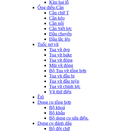
Kìm hai lỗ
Ống điếu-Cần
Cần chữ T
Cần kéo
Cần nối
Cần Siết lực
Đầu chuyển
Đầu lắc léo
Tuốc nơ vít
Tua vít dẹp
Tua vít bake
Tua vít đóng
Mũi vít đóng
Bộ Tua vít tổng hợp
Tua vít đầu bi
Tua vít đầu tuýp
Tua vít chỉnh lực
Vít thử điện
Êtô
Dụng cụ tổng hợp
Bộ khoá
Bộ khẩu
Bộ dụng cụ sửa điện.
Dụng cụ đánh dấu
Bộ đột chữ