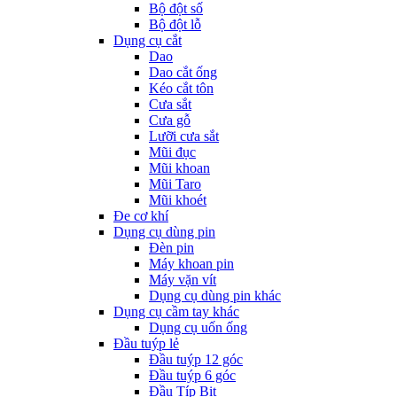
Bộ đột số
Bộ đột lỗ
Dụng cụ cắt
Dao
Dao cắt ống
Kéo cắt tôn
Cưa sắt
Cưa gỗ
Lưỡi cưa sắt
Mũi đục
Mũi khoan
Mũi Taro
Mũi khoét
Đe cơ khí
Dụng cụ dùng pin
Đèn pin
Máy khoan pin
Máy vặn vít
Dụng cụ dùng pin khác
Dụng cụ cầm tay khác
Dụng cụ uốn ống
Đầu tuýp lẻ
Đầu tuýp 12 góc
Đầu tuýp 6 góc
Đầu Típ Bit