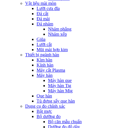
Vật liệu mài mòn
Lưỡi cưa đĩa
Đá cắt
Đá mài
Đá nhám
Nhám phẳng
Nhám xếp
Giũa
Lưỡi cắt
Mũi mài hợp kim
Thiết bị ngành hàn
Kìm hàn
Kính hàn
Máy cắt Plasma
Máy hàn
Máy hàn que
Máy hàn Tig
Máy hàn Mig
Que hàn
Tủ đựng sấy que hàn
Dụng cụ đo chính xác
Bật mực
Bộ dưỡng đo
Bộ căn mẫu chuẩn
Dưỡng đo độ dày