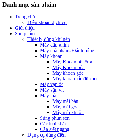
Danh mục sản phẩm
Trang chủ
Điều khoản dịch vụ
Giới thiệu
Sản phẩm
Thiết bị dùng khí nén
Máy dập ghim
Máy chà nhám- Đánh bóng
Máy khoan
Máy Khoan bê tông
Máy Khoan búa
Máy khoan góc
Máy khoan tốc độ cao
Máy vặn ốc
Máy vặn vít
Máy mài
Máy mài bàn
Máy mài góc
Máy mài khuôn
Súng phun sơn
Các loại khác
Cần siết ngang
Dụng cụ dùng điện