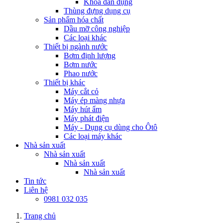
Khoá dân dụng
Thùng đựng dụng cụ
Sản phẩm hóa chất
Dầu mỡ công nghiệp
Các loại khác
Thiết bị ngành nước
Bơm định lượng
Bơm nước
Phao nước
Thiết bị khác
Máy cắt cỏ
Máy ép màng nhựa
Máy hút ẩm
Máy phát điện
Máy - Dụng cụ dùng cho Ôtô
Các loại máy khác
Nhà sản xuất
Nhà sản xuất
Nhà sản xuất
Nhà sản xuất
Tin tức
Liên hệ
0981 032 035
Trang chủ