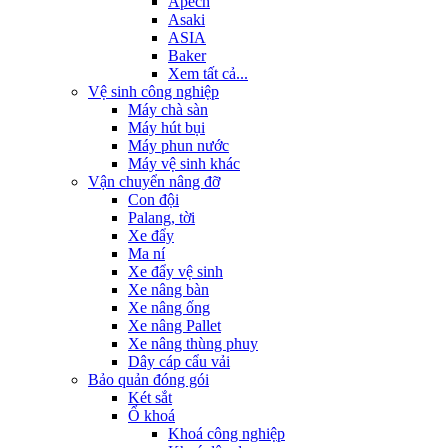
Apech
Asaki
ASIA
Baker
Xem tất cả...
Vệ sinh công nghiệp
Máy chà sàn
Máy hút bụi
Máy phun nước
Máy vệ sinh khác
Vận chuyển nâng đỡ
Con đội
Palang, tời
Xe đẩy
Ma ní
Xe đẩy vệ sinh
Xe nâng bàn
Xe nâng ống
Xe nâng Pallet
Xe nâng thùng phuy
Dây cáp cẩu vải
Bảo quản đóng gói
Két sắt
Ổ khoá
Khoá công nghiệp