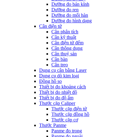
Dưỡng đo bán kính
Dưỡng đo ren
Dưỡng đo mối hàn
Dưỡng đo hình dạng
Cân điện tử
Cân phân tích
Cân kỹ thuật
Cân điện tử đếm
Cân thông dụng
Cân thuỷ sản
Cân bàn
Cân treo
Dụng cụ cân bằng Laser
Dụng cụ dò kim loại
Đồng hồ so
Thiết bị đo khoảng cách
Thiết bị đo nhiệt độ
Thiết bị đo độ ẩm
Thước cặp Caliper
Thước cặp điện tử
Thước cặp đồng hồ
Thước cặp cơ
Thước Panme
Panme đo trong
Panme đo ngoài