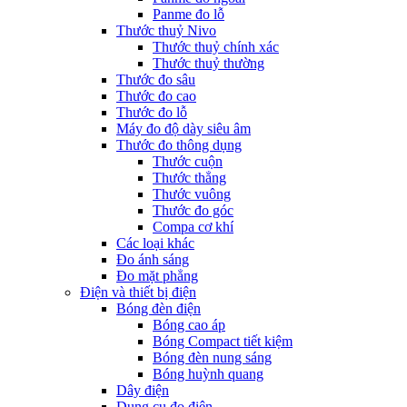
Panme đo lỗ
Thước thuỷ Nivo
Thước thuỷ chính xác
Thước thuỷ thường
Thước đo sâu
Thước đo cao
Thước đo lỗ
Máy đo độ dày siêu âm
Thước đo thông dụng
Thước cuộn
Thước thẳng
Thước vuông
Thước đo góc
Compa cơ khí
Các loại khác
Đo ánh sáng
Đo mặt phẳng
Điện và thiết bị điện
Bóng đèn điện
Bóng cao áp
Bóng Compact tiết kiệm
Bóng đèn nung sáng
Bóng huỳnh quang
Dây điện
Dụng cụ đo điện