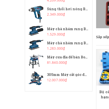
4.209.000₫
Súng thổi hơi nóng Bosch GHG 20-63
2.349.000₫
Máy chà nhám rung Bosch GSS 20-18 A
1.529.000₫
Sắp xế
Máy chà nhám rung Bosch GSS 20-18
1.283.000₫
Máy cưa đĩa để bàn Bosch GTS 254
81.840.000₫
305mm Máy cắt góc đa năng Bosch GCM 340-305D
12.007.000₫
Bộ c
hạn