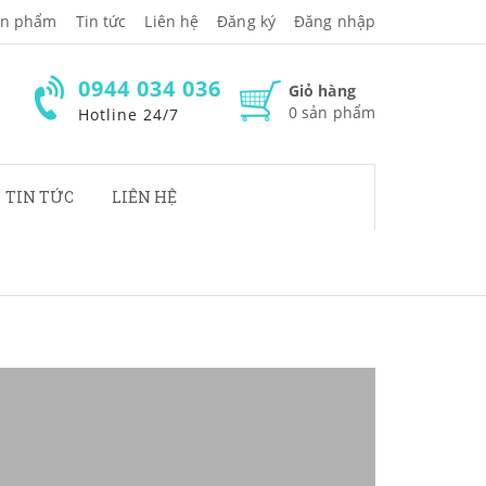
̉n phẩm
Tin tức
Liên hệ
Đăng ký
Đăng nhập
0944 034 036
Giỏ hàng
0
sản phẩm
Hotline 24/7
TIN TỨC
LIÊN HỆ