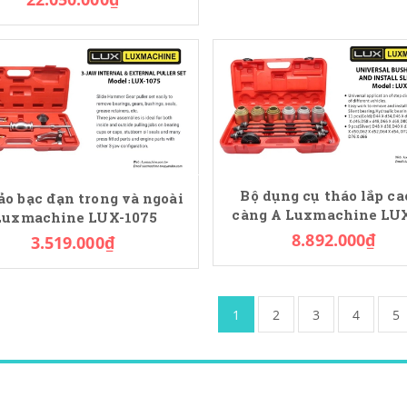
Bộ dụng cụ tháo lắp ca
ảo bạc đạn trong và ngoài
càng A Luxmachine LU
Luxmachine LUX-1075
8.892.000₫
3.519.000₫
1
2
3
4
5