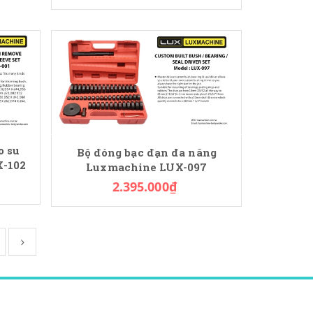
o su
Bộ đóng bạc đạn đa năng
X-102
Luxmachine LUX-097
2.395.000₫