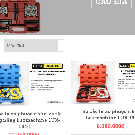
CẢO ĐĨA
p
Bộ cảo lò xo phuộc n
ảo lò xo phuộc nhún xe tải
Luxmachine LUX-19
g nặng Luxmachine LUX-
8.089.000₫
194-1
22.050.000₫