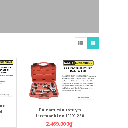
hún
Bộ vam cảo rotuyn
4
Luxmachine LUX-238
2.469.000₫