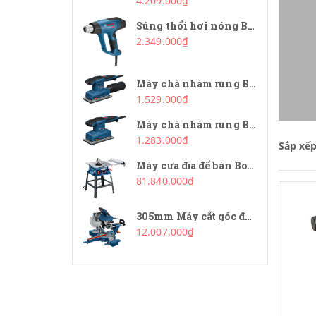
4.209.000₫
Súng thổi hơi nóng Bosch GHG 20-63
2.349.000₫
Máy chà nhám rung Bosch GSS 20-18 A
1.529.000₫
Máy chà nhám rung Bosch GSS 20-18
1.283.000₫
Sắp xế
Máy cưa đĩa để bàn Bosch GTS 254
81.840.000₫
305mm Máy cắt góc đa năng Bosch GCM 340-305D
12.007.000₫