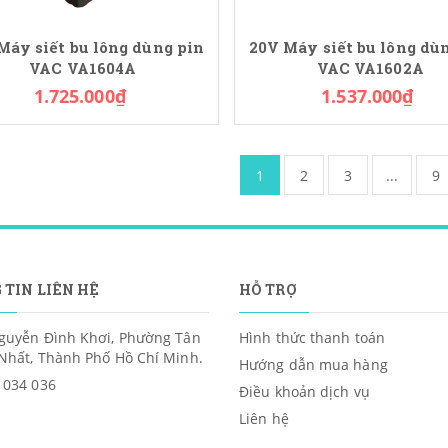
Máy siết bu lông dùng pin
20V Máy siết bu lông dù
VAC VA1604A
VAC VA1602A
1.725.000₫
1.537.000₫
1
2
3
...
9
 TIN LIÊN HỆ
HỖ TRỢ
guyễn Đình Khơi, Phường Tân
Hình thức thanh toán
Nhất, Thành Phố Hồ Chí Minh.
Hướng dẫn mua hàng
 034 036
Điều khoản dịch vụ
Liên hệ