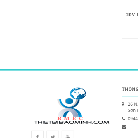
20V 
THÔNG
26 N
Sơn 
0944