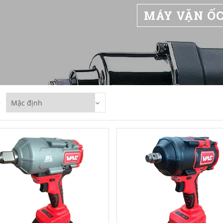
MÁY VẶN Ố
p