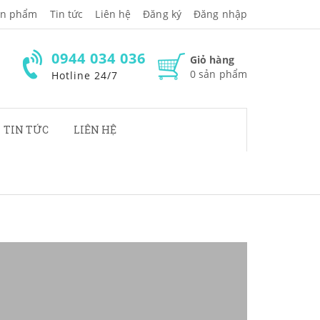
̉n phẩm
Tin tức
Liên hệ
Đăng ký
Đăng nhập
0944 034 036
Giỏ hàng
0
sản phẩm
Hotline 24/7
TIN TỨC
LIÊN HỆ