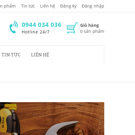
̉n phẩm
Tin tức
Liên hệ
Đăng ký
Đăng nhập
0944 034 036
Giỏ hàng
0
sản phẩm
Hotline 24/7
TIN TỨC
LIÊN HỆ