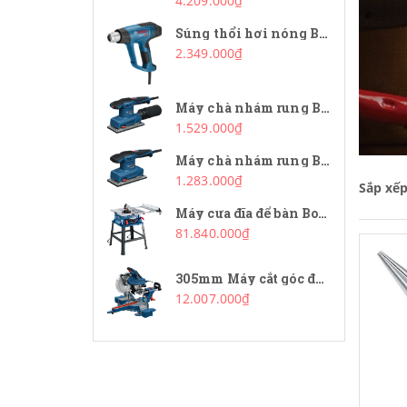
4.209.000₫
Súng thổi hơi nóng Bosch GHG 20-63
2.349.000₫
Máy chà nhám rung Bosch GSS 20-18 A
1.529.000₫
Máy chà nhám rung Bosch GSS 20-18
1.283.000₫
Sắp xế
Máy cưa đĩa để bàn Bosch GTS 254
81.840.000₫
305mm Máy cắt góc đa năng Bosch GCM 340-305D
12.007.000₫