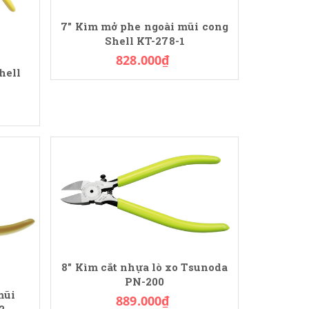
7" Kìm mở phe ngoài mũi cong
Shell KT-278-1
828.000₫
hell
8" Kìm cắt nhựa lò xo Tsunoda
PN-200
mũi
889.000₫