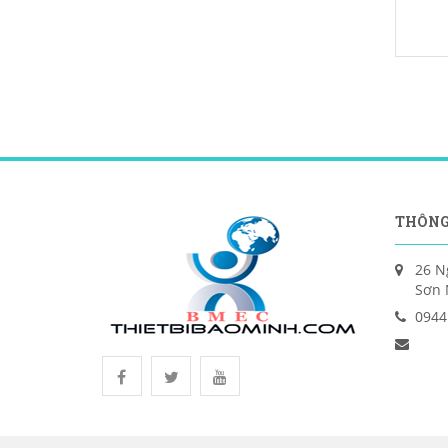
THÔNG
26 N
Sơn 
0944