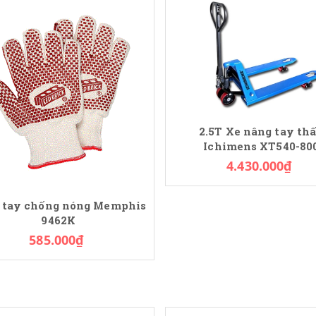
2.5T Xe nâng tay th
Ichimens XT540-80
4.430.000₫
 tay chống nóng Memphis
9462K
585.000₫