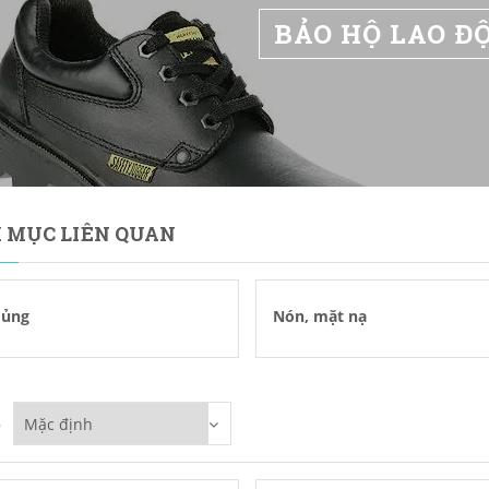
BẢO HỘ LAO Đ
 MỤC LIÊN QUAN
 ủng
Nón, mặt nạ
p