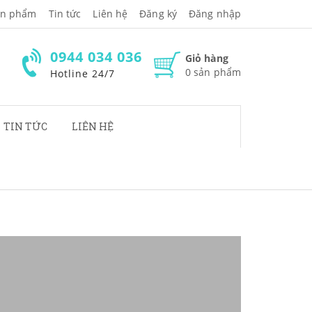
̉n phẩm
Tin tức
Liên hệ
Đăng ký
Đăng nhập
0944 034 036
Giỏ hàng
0
sản phẩm
Hotline 24/7
TIN TỨC
LIÊN HỆ