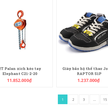
2T Palan xích kéo tay
Giày bảo hộ thể thao J
Elephant C21-2-20
RAPTOR S1P
11.852.000₫
1.237.000₫
1
2
3
...
15