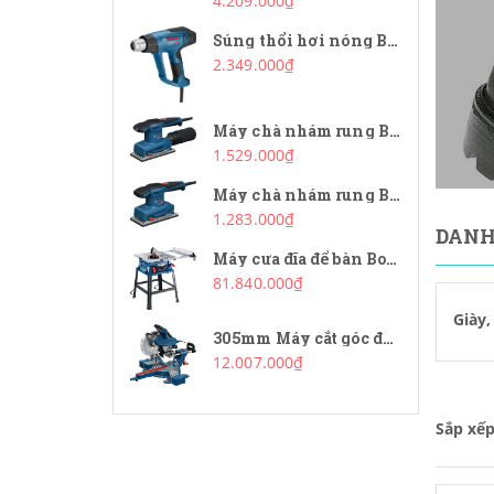
4.209.000₫
Súng thổi hơi nóng Bosch GHG 20-63
2.349.000₫
Máy chà nhám rung Bosch GSS 20-18 A
1.529.000₫
Máy chà nhám rung Bosch GSS 20-18
1.283.000₫
DANH
Máy cưa đĩa để bàn Bosch GTS 254
81.840.000₫
Găng tay
Giày,
305mm Máy cắt góc đa năng Bosch GCM 340-305D
12.007.000₫
Sắp xế