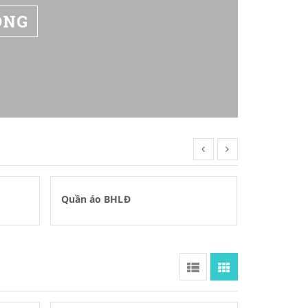
ỘNG
Quần áo BHLĐ
Thang nh