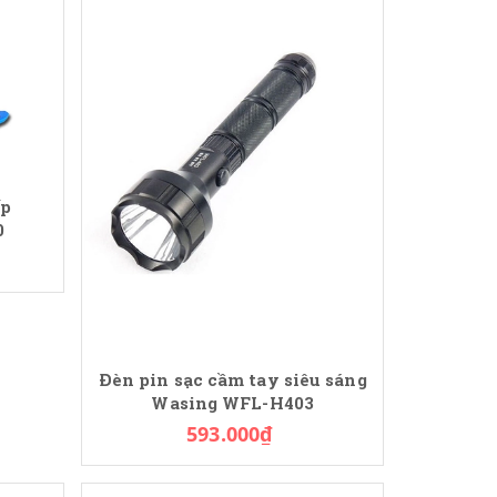
ấp
0
Đèn pin sạc cầm tay siêu sáng
Wasing WFL-H403
593.000₫