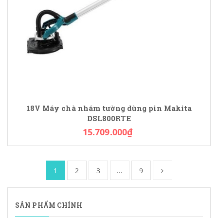
18V Máy chà nhám tường dùng pin Makita
DSL800RTE
15.709.000₫
1
2
3
...
9
SẢN PHẨM CHÍNH