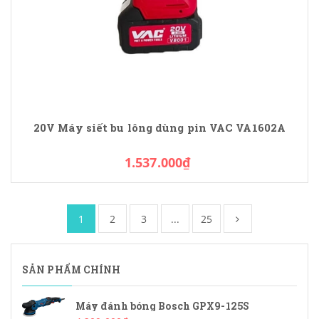
20V Máy siết bu lông dùng pin VAC VA1602A
1.537.000₫
1
2
3
...
25
SẢN PHẨM CHÍNH
Máy đánh bóng Bosch GPX9-125S