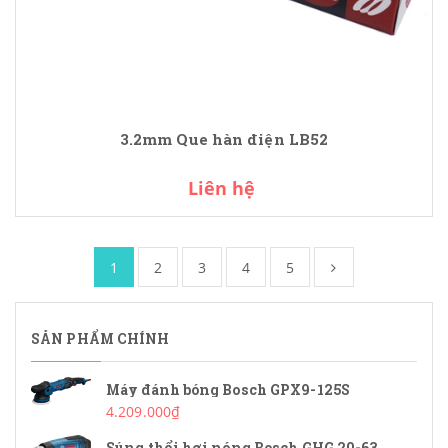
3.2mm Que hàn điện LB52
Liên hệ
1
2
3
4
5
SẢN PHẨM CHÍNH
Máy đánh bóng Bosch GPX9-125S
4.209.000₫
Súng thổi hơi nóng Bosch GHG 20-63