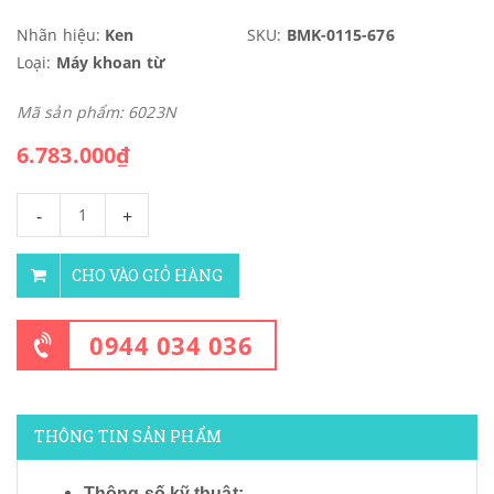
Nhãn hiệu:
Ken
SKU:
BMK-0115-676
Loại:
Máy khoan từ
Mã sản phẩm: 6023N
6.783.000₫
-
+
CHO VÀO GIỎ HÀNG
0944 034 036
THÔNG TIN SẢN PHẨM
Thông số kỹ thuật: