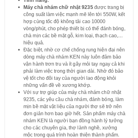
Tính năng:
Máy chà nhám chữ nhật 9235
được trang bị
công suất làm việc mạnh mẽ lên tới 550W, kết
hợp cùng tốc độ không tải cao 10000
vòng/phút, cho phép thiết bị có thể đánh bóng,
chà mịn các bề mặt gỗ, kim loại, thạch cao,…
hiệu quả.
Đặc biệt, nhờ cơ chế chống rung hiện đại nên
dòng máy chà nhám KEN này luôn đảm bảo
vận hành trơn tru và ít gây mỏi tay ngay cả khi
phải làm việc trong thời gian dài. Nhờ đó bảo
vệ tốt cho đôi tay của người lao động khỏi
những vấn đề về xương khớp.
Với sự trợ giúp của máy chà nhám chữ nhật
9235, các yêu cầu chà nhám, đánh bóng, làm
mịn bề mặt vật liệu của người thợ sẽ trở nên
đơn giản hơn bao giờ hết. Sản phẩm máy chà
nhám KEN là người bạn đồng hành lý tưởng
cho các chuyên gia, thợ lành nghề, xưởng
mộc trong quá trình hoàn thiện thành phẩm.