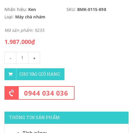
Nhãn hiệu:
Ken
SKU:
BMK-0115-898
Loại:
Máy chà nhám
Mã sản phẩm: 9235
1.987.000₫
-
+
CHO VÀO GIỎ HÀNG
0944 034 036
THÔNG TIN SẢN PHẨM