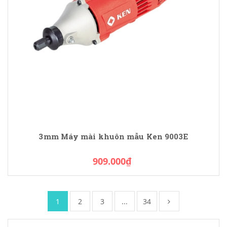
3mm Máy mài khuôn mẫu Ken 9003E
909.000₫
1
2
3
...
34