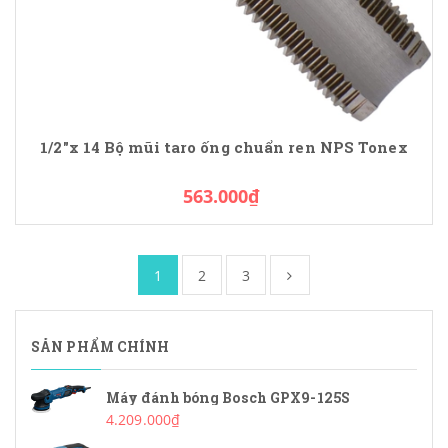
1/2"x 14 Bộ mũi taro ống chuẩn ren NPS Tonex
563.000₫
1
2
3
SẢN PHẨM CHÍNH
Máy đánh bóng Bosch GPX9-125S
4.209.000₫