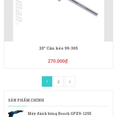
20" Cần kéo 99-305
270.000₫
1
2
SẢN PHẨM CHÍNH
Máy đánh bóng Bosch GPX9-125S