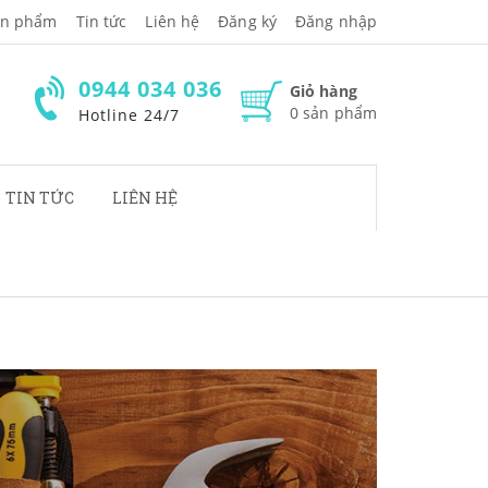
̉n phẩm
Tin tức
Liên hệ
Đăng ký
Đăng nhập
0944 034 036
Giỏ hàng
0
sản phẩm
Hotline 24/7
TIN TỨC
LIÊN HỆ