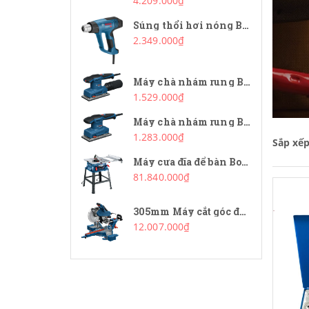
4.209.000₫
Súng thổi hơi nóng Bosch GHG 20-63
2.349.000₫
Máy chà nhám rung Bosch GSS 20-18 A
1.529.000₫
Máy chà nhám rung Bosch GSS 20-18
1.283.000₫
Sắp xế
Máy cưa đĩa để bàn Bosch GTS 254
81.840.000₫
305mm Máy cắt góc đa năng Bosch GCM 340-305D
12.007.000₫