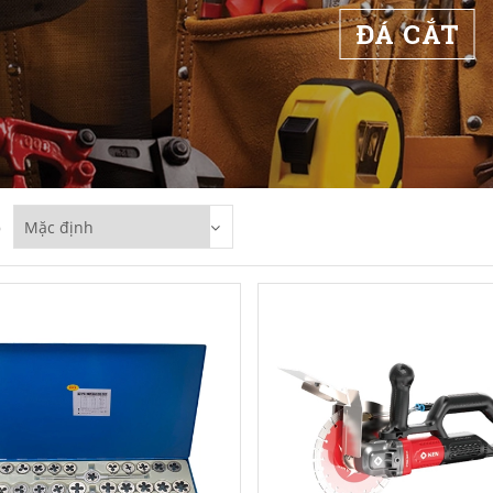
ĐÁ CẮT
p