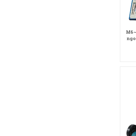
M6~
ngo