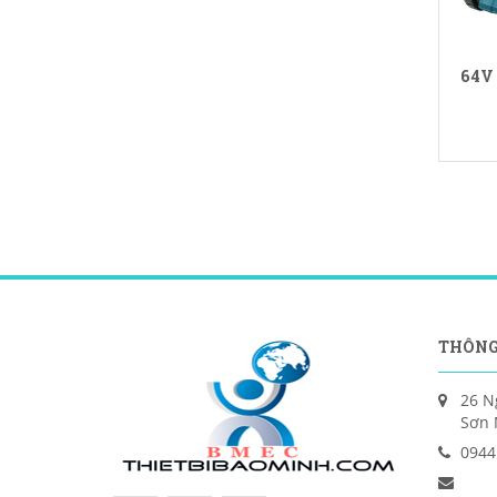
64V
THÔNG
26 N
Sơn 
0944