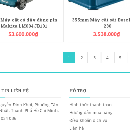
 Máy cắt cỏ đẩy dùng pin
355mm Máy cắt sắt Bosc
Makita LM004JB101
230
53.600.000₫
3.538.000₫
1
2
3
4
5
 TIN LIÊN HỆ
HỖ TRỢ
guyễn Đình Khơi, Phường Tân
Hình thức thanh toán
Nhất, Thành Phố Hồ Chí Minh.
Hướng dẫn mua hàng
 034 036
Điều khoản dịch vụ
Liên hệ