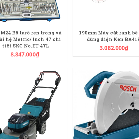
M24 Bộ tarô ren trong và
190mm Máy cắt rãnh bê
ài hệ Metric/ Inch 47 chi
dùng điện Ken BA41
tiết SKC No.ET-47L
3.082.000₫
8.847.000₫