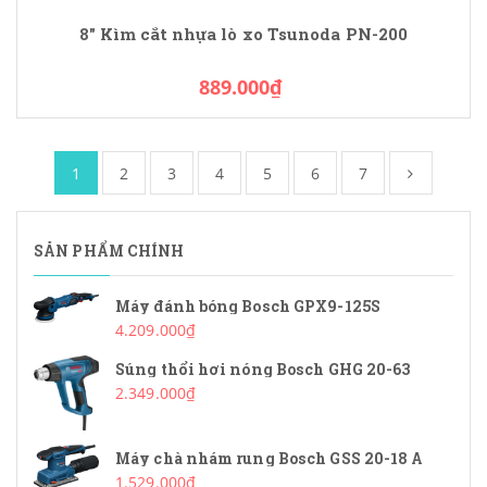
8" Kìm cắt nhựa lò xo Tsunoda PN-200
889.000₫
1
2
3
4
5
6
7
SẢN PHẨM CHÍNH
Máy đánh bóng Bosch GPX9-125S
4.209.000₫
Súng thổi hơi nóng Bosch GHG 20-63
2.349.000₫
Máy chà nhám rung Bosch GSS 20-18 A
1.529.000₫