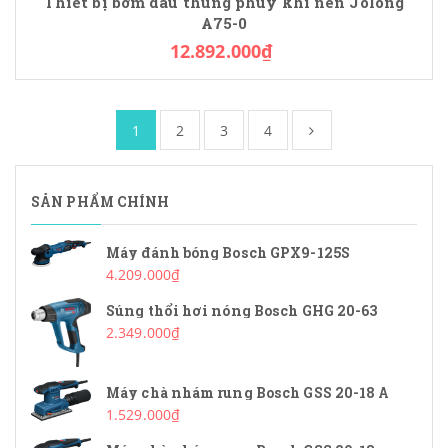
Thiết bị bơm dầu thùng phuy khí nén Jolong
A75-0
12.892.000₫
1
2
3
4
SẢN PHẨM CHÍNH
Máy đánh bóng Bosch GPX9-125S
4.209.000₫
Súng thổi hơi nóng Bosch GHG 20-63
2.349.000₫
Máy chà nhám rung Bosch GSS 20-18 A
1.529.000₫