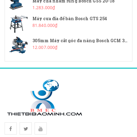
Máy chà nhám rung Bosch GSS 20-18
1.283.000₫
Máy cưa đĩa để bàn Bosch GTS 254
81.840.000₫
305mm Máy cắt góc đa năng Bosch GCM 340-305D
12.007.000₫