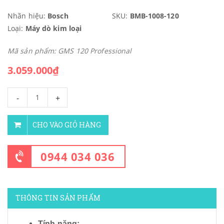
Nhãn hiệu:
Bosch
SKU:
BMB-1008-120
Loại:
Máy dò kim loại
Mã sản phẩm: GMS 120 Professional
3.059.000₫
-
+
CHO VÀO GIỎ HÀNG
0944 034 036
THÔNG TIN SẢN PHẨM
Tính năng: