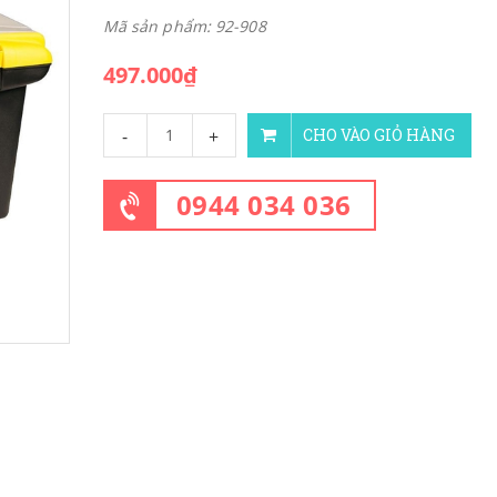
Mã sản phẩm: 92-908
497.000₫
-
+
CHO VÀO GIỎ HÀNG
0944 034 036