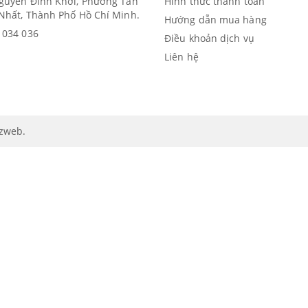
guyễn Đình Khơi, Phường Tân
Hình thức thanh toán
Nhất, Thành Phố Hồ Chí Minh.
Hướng dẫn mua hàng
 034 036
Điều khoản dịch vụ
Liên hệ
izweb
.