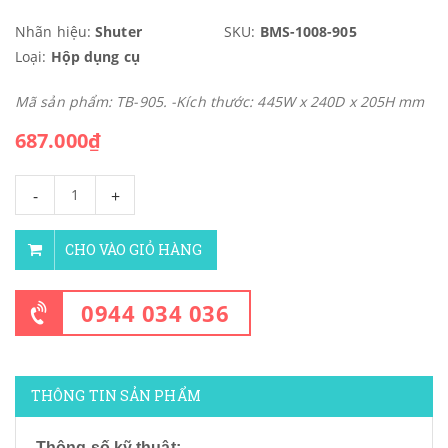
Nhãn hiệu:
Shuter
SKU:
BMS-1008-905
Loại:
Hộp dụng cụ
Mã sản phẩm: TB-905. -Kích thước: 445W x 240D x 205H mm
687.000₫
-
+
CHO VÀO GIỎ HÀNG
0944 034 036
THÔNG TIN SẢN PHẨM
Thông số kỹ thuật: