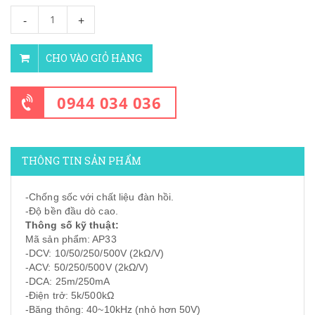
-
+
CHO VÀO GIỎ HÀNG
0944 034 036
THÔNG TIN SẢN PHẨM
-Chống sốc với chất liệu đàn hồi.
-Độ bền đầu dò cao.
Thông số kỹ thuật:
Mã sản phẩm: AP33
-DCV: 10/50/250/500V (2kΩ/V)
-ACV: 50/250/500V (2kΩ/V)
-DCA: 25m/250mA
-Điện trở: 5k/500kΩ
-Băng thông: 40~10kHz (nhỏ hơn 50V)