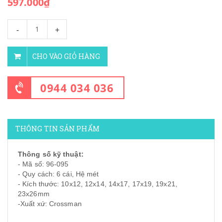
597.000₫
-
+
CHO VÀO GIỎ HÀNG
0944 034 036
THÔNG TIN SẢN PHẨM
Thông số kỹ thuật:
- Mã số: 96-095
- Quy cách: 6 cái, Hệ mét
- Kích thước: 10x12, 12x14, 14x17, 17x19, 19x21,
23x26mm
-Xuất xứ: Crossman