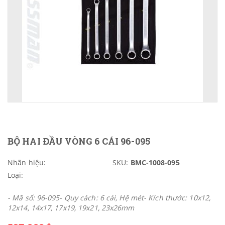
BỘ HAI ĐẦU VÒNG 6 CÁI 96-095
Nhãn hiệu:
SKU:
BMC-1008-095
Loại:
- Mã số: 96-095- Quy cách: 6 cái, Hệ mét- Kích thước: 10x12,
12x14, 14x17, 17x19, 19x21, 23x26mm