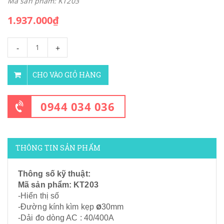
Mã sản phẩm: KT203
1.937.000₫
-
+
CHO VÀO GIỎ HÀNG
0944 034 036
THÔNG TIN SẢN PHẨM
Thông số kỹ thuật:
Mã sản phẩm: KT203
-Hiển thị số
Ø
-Đường kính kìm kẹp
30mm
-Dải đo dòng AC : 40/400A