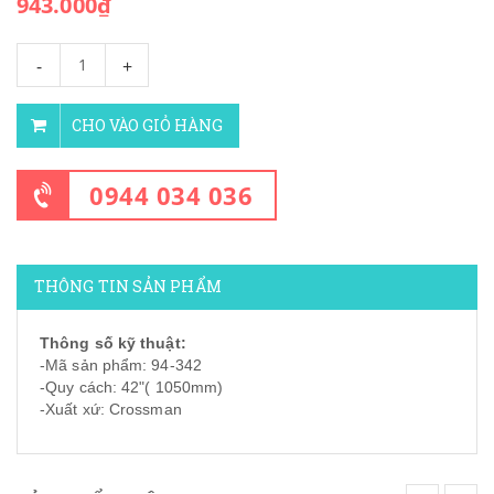
943.000₫
-
+
CHO VÀO GIỎ HÀNG
0944 034 036
THÔNG TIN SẢN PHẨM
Thông số kỹ thuật:
-Mã sản phẩm: 94-342
-Quy cách: 42"( 1050mm)
-Xuất xứ: Crossman