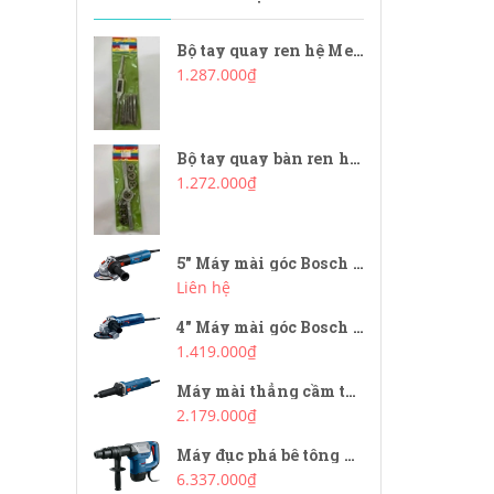
Bộ tay quay ren hệ Metric SKC #08023678-03
1.287.000₫
Bộ tay quay bàn ren hệ Metric SKC #06073559-10
1.272.000₫
5" Máy mài góc Bosch GWS 20-125 SB
Liên hệ
4" Máy mài góc Bosch GWS 900-100
1.419.000₫
Máy mài thẳng cầm tay Bosch GGS 5LS
2.179.000₫
Máy đục phá bê tông SDS Max Bosch GSH 500MAX
6.337.000₫