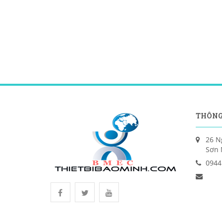
THÔNG
26 N
Sơn 
0944