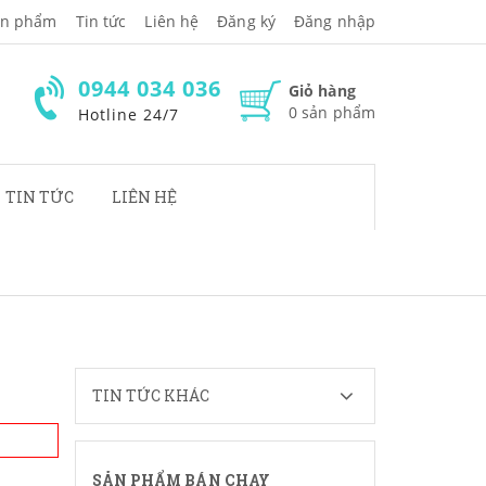
̉n phẩm
Tin tức
Liên hệ
Đăng ký
Đăng nhập
0944 034 036
Giỏ hàng
0
sản phẩm
Hotline 24/7
TIN TỨC
LIÊN HỆ
TIN TỨC KHÁC
SẢN PHẨM BÁN CHẠY