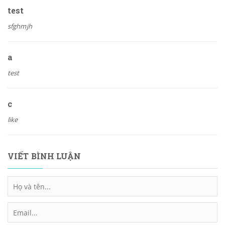
test
sfghmjh
a
test
c
like
VIẾT BÌNH LUẬN