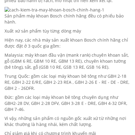
phiếu bảo hành bị rách, mờ nhạt thì nên xem xét lại.
Sản phẩm máy khoan Bosch chính hãng đều có phiếu bảo
hành.
Xuất xứ sản phẩm tùy từng dòng máy
Hiện nay, các nhà máy sản xuất khoan Bosch chính hãng chỉ
được đặt ở 3 quốc gia gồm:
Malaysia: máy khoan đầu vặn (mank rank) chuyên khoan sắt,
gỗ (GBM 6 RE, GBM 10 RE, GBM 13 RE), chuyên khoan tường
(bê tông), sắt, gỗ (GSB 10 RE, GSB 13 RE, GSB 16 RE).
Trung Quốc: gồm các loại máy khoan bê tông như GBH 2-18
RE, GBH 2-22 E/RE, GBH 2-23 REA , GBH 2-26 E - RE - DE - DRE,
GBH 2 - 26DFR.
Đức: gồm các loại máy khoan bê tông chuyên dụng như
GBH2-28 DV, GBH 2-28 DFV, GBH 3-28 E - DRE, GBH 4-32 DFR,
GBH 7-46.
Vì vậy, những sản phẩm có nguồn gốc xuất xứ từ những nơi
khác thường là hàng nhái, kém chất lượng.
Chỉ giảm giá khi có chương trình khuyến mãi