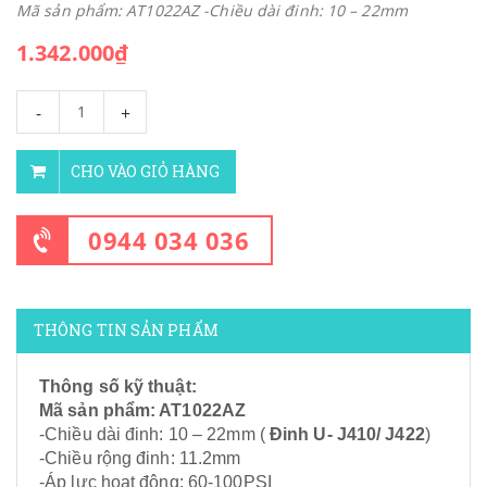
Mã sản phẩm: AT1022AZ -Chiều dài đinh: 10 – 22mm
1.342.000₫
-
+
CHO VÀO GIỎ HÀNG
0944 034 036
THÔNG TIN SẢN PHẨM
Thông số kỹ thuật:
Mã sản phẩm: AT1022AZ
-Chiều dài đinh: 10 – 22mm (
Đinh U- J410/ J422
)
-Chiều rộng đinh: 11.2mm
-Áp lực hoạt động: 60-100PSI