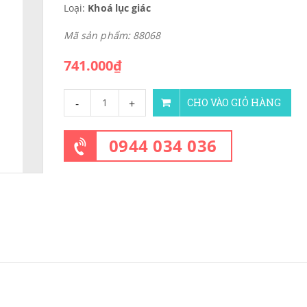
Loại:
Khoá lục giác
Mã sản phẩm: 88068
741.000₫
-
+
CHO VÀO GIỎ HÀNG
0944 034 036