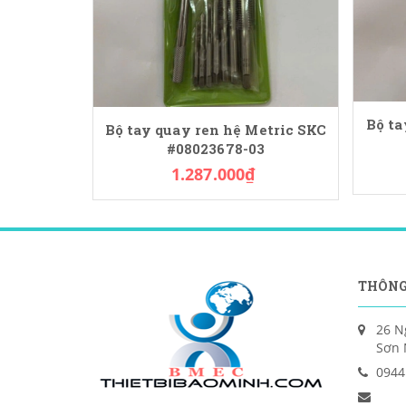
Bộ ta
Bộ tay quay ren hệ Metric SKC
#08023678-03
1.287.000₫
THÔNG
26 N
Sơn 
0944