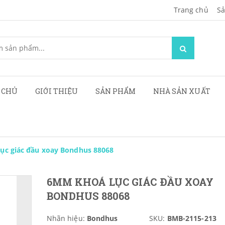
Trang chủ
Sa
 CHỦ
GIỚI THIỆU
SẢN PHẨM
NHÀ SẢN XUẤT
ục giác đầu xoay Bondhus 88068
6MM KHOÁ LỤC GIÁC ĐẦU XOAY
BONDHUS 88068
Nhãn hiệu:
Bondhus
SKU:
BMB-2115-213