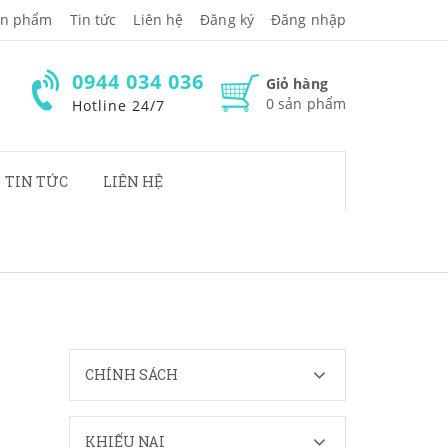
̉n phẩm
Tin tức
Liên hệ
Đăng ký
Đăng nhập
0944 034 036
Giỏ hàng
0
sản phẩm
Hotline 24/7
TIN TỨC
LIÊN HỆ
CHÍNH SÁCH
KHIẾU NẠI