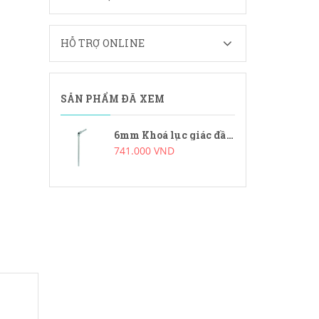
HỖ TRỢ ONLINE
SẢN PHẨM ĐÃ XEM
6mm Khoá lục giác đầu xoay Bondhus 88068
741.000 VND