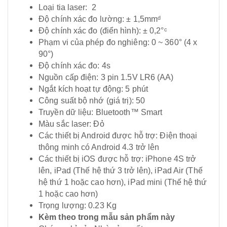
Loại tia laser: 2
Độ chính xác đo lường: ± 1,5mmᵈ
Độ chính xác đo (điển hình): ± 0,2°ᶜ
Phạm vi của phép đo nghiêng: 0 ~ 360° (4 x
90°)
Độ chính xác đo: 4s
Nguồn cấp điện: 3 pin 1.5V LR6 (AA)
Ngắt kích hoạt tự động: 5 phút
Công suất bộ nhớ (giá trị): 50
Truyền dữ liệu: Bluetooth™ Smart
Màu sắc laser: Đỏ
Các thiết bị Android được hỗ trợ: Điện thoại
thông minh có Android 4.3 trở lên
Các thiết bị iOS được hỗ trợ: iPhone 4S trở
lên, iPad (Thế hệ thứ 3 trở lên), iPad Air (Thế
hệ thứ 1 hoặc cao hơn), iPad mini (Thế hệ thứ
1 hoặc cao hơn)
Trọng lượng: 0.23 Kg
Kèm theo trong mẫu sản phẩm này