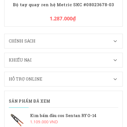
Bộ tay quay ren hệ Metric SKC #08023678-03
1.287.000₫
CHÍNH SÁCH
KHIẾU NẠI
HỖ TRỢ ONLINE
SẢN PHẨM ĐÃ XEM
Kìm bấm đầu cos Sentan RYO-14
1.109.000 VND