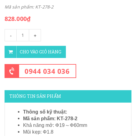
Mã sản phẩm: KT-278-2
828.000₫
-
+
CHO VÀO GIỎ HÀNG
0944 034 036
THÔNG TIN SẢN PHẨM
Thông số kỹ thuật:
Mã sản phẩm: KT-278-2
Khả năng mở: Φ19～Φ60mm
Mũi kẹp: Φ1.8