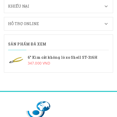
KHIẾU NẠI
HỖ TRỢ ONLINE
SẢN PHẨM ĐÃ XEM
6" Kìm cắt không lò xo Shell ST-316H
347.000 VND