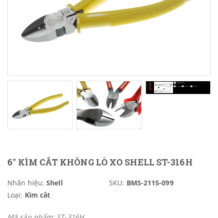
6" KÌM CẮT KHÔNG LÒ XO SHELL ST-316H
Nhãn hiệu:
Shell
SKU:
BMS-2115-099
Loại:
Kìm cắt
Mã sản phẩm: ST-316H