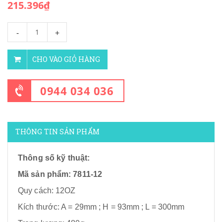
215.396₫
-
+
CHO VÀO GIỎ HÀNG
0944 034 036
THÔNG TIN SẢN PHẨM
Thông số kỹ thuật:
M
ã sản phẩm: 7811-12
Quy cách: 12OZ
Kích thước: A = 29mm ; H = 93mm ; L = 300mm