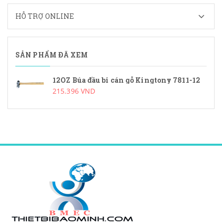
HỖ TRỢ ONLINE
SẢN PHẨM ĐÃ XEM
12OZ Búa đầu bi cán gỗ Kingtony 7811-12
215.396 VND