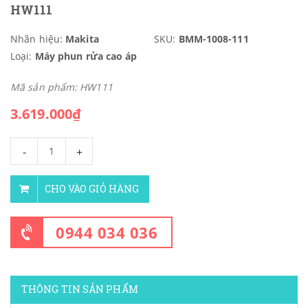
HW111
Nhãn hiệu:
Makita
SKU:
BMM-1008-111
Loại:
Máy phun rửa cao áp
Mã sản phẩm: HW111
3.619.000₫
-
+
CHO VÀO GIỎ HÀNG
0944 034 036
THÔNG TIN SẢN PHẨM