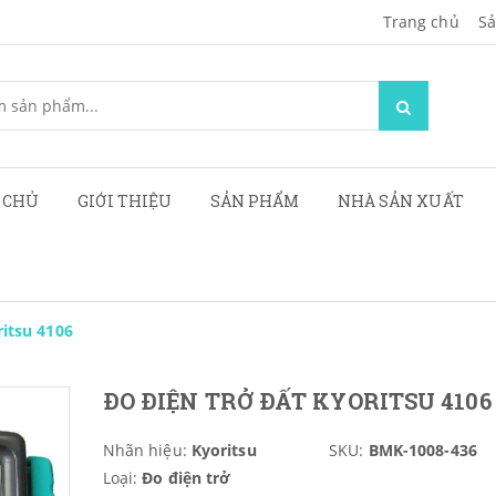
Trang chủ
Sa
 CHỦ
GIỚI THIỆU
SẢN PHẨM
NHÀ SẢN XUẤT
ritsu 4106
ĐO ĐIỆN TRỞ ĐẤT KYORITSU 4106
Nhãn hiệu:
Kyoritsu
SKU:
BMK-1008-436
Loại:
Đo điện trở