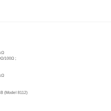
kΩ
0Ω/100Ω ;
kΩ
SB (Model 8112)