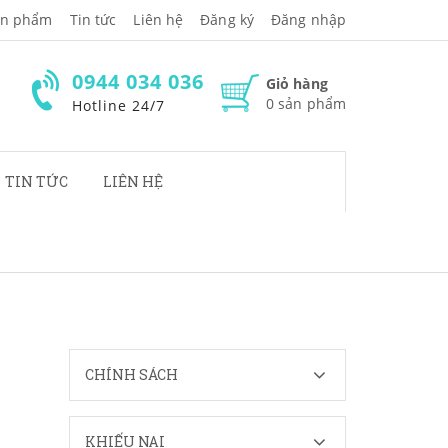
̉n phẩm
Tin tức
Liên hệ
Đăng ký
Đăng nhập
0944 034 036
Giỏ hàng
0
sản phẩm
Hotline 24/7
TIN TỨC
LIÊN HỆ
CHÍNH SÁCH
KHIẾU NẠI