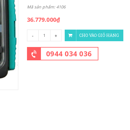
Mã sản phẩm: 4106
36.779.000₫
-
+
CHO VÀO GIỎ HÀNG
0944 034 036