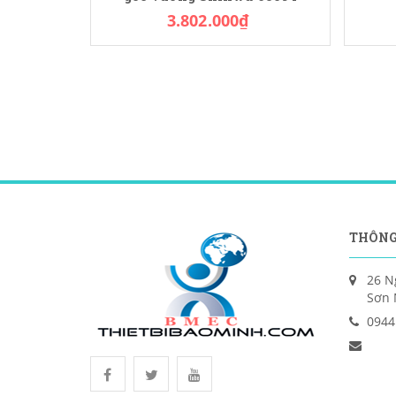
3.802.000₫
THÔNG
26 N
Sơn 
0944