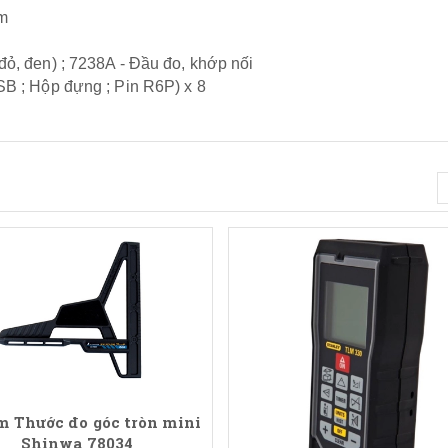
mm
đỏ, đen) ; 7238A - Đầu đo, khớp nối
SB ; Hộp đựng ; Pin R6P) x 8
 Thước đo góc tròn mini
Shinwa 78034