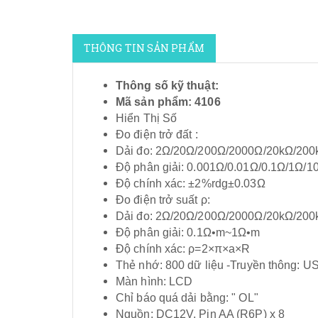
THÔNG TIN SẢN PHẨM
Thông số kỹ thuật:
Mã sản phẩm: 4106
Hiển Thị Số
Đo điện trở đất :
Dải đo: 2Ω/20Ω/200Ω/2000Ω/20kΩ/200
Độ phân giải: 0.001Ω/0.01Ω/0.1Ω/1Ω/1
Độ chính xác: ±2%rdg±0.03Ω
Đo điện trở suất ρ:
Dải đo: 2Ω/20Ω/200Ω/2000Ω/20kΩ/200
Độ phân giải: 0.1Ω•m~1Ω•m
Độ chính xác: ρ=2×π×a×R
Thẻ nhớ: 800 dữ liệu -Truyền thông: U
Màn hình: LCD
Chỉ báo quá dải bằng: " OL"
Nguồn: DC12V, Pin AA (R6P) x 8