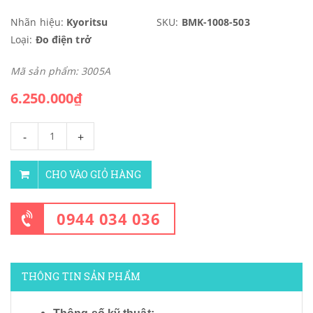
Nhãn hiệu:
Kyoritsu
SKU:
BMK-1008-503
Loại:
Đo điện trở
Mã sản phẩm: 3005A
6.250.000₫
-
+
CHO VÀO GIỎ HÀNG
0944 034 036
THÔNG TIN SẢN PHẨM