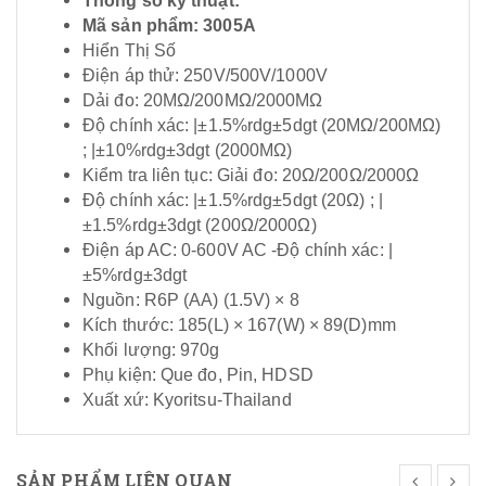
Thông số kỹ thuật:
Mã sản phẩm: 3005A
Hiển Thị Số
Điện áp thử: 250V/500V/1000V
Dải đo: 20MΩ/200MΩ/2000MΩ
Độ chính xác: |±1.5%rdg±5dgt (20MΩ/200MΩ)
; |±10%rdg±3dgt (2000MΩ)
Kiểm tra liên tục: Giải đo: 20Ω/200Ω/2000Ω
Độ chính xác: |±1.5%rdg±5dgt (20Ω) ; |
±1.5%rdg±3dgt (200Ω/2000Ω)
Điện áp AC: 0-600V AC -Độ chính xác: |
±5%rdg±3dgt
Nguồn: R6P (AA) (1.5V) × 8
Kích thước: 185(L) × 167(W) × 89(D)mm
Khối lượng: 970g
Phụ kiện: Que đo, Pin, HDSD
Xuất xứ: Kyoritsu-Thailand
SẢN PHẨM LIÊN QUAN