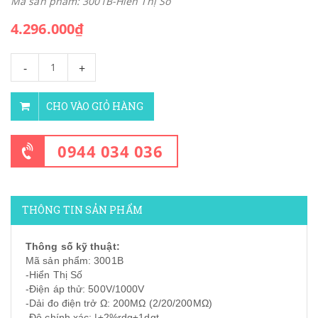
Mã sản phẩm: 3001B-Hiển Thị Số
4.296.000₫
-
+
CHO VÀO GIỎ HÀNG
0944 034 036
THÔNG TIN SẢN PHẨM
Thông số kỹ thuật:
Mã sản phẩm: 3001B
-Hiển Thị Số
-Điện áp thử: 500V/1000V
-Dải đo điện trở Ω: 200MΩ (2/20/200MΩ)
-Độ chính xác: |±2%rdg±1dgt