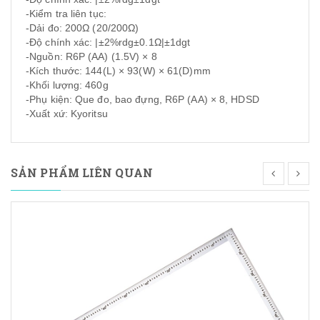
-Kiểm tra liên tục:
-Dải đo: 200Ω (20/200Ω)
-Độ chính xác: |±2%rdg±0.1Ω|±1dgt
-Nguồn: R6P (AA) (1.5V) × 8
-Kích thước: 144(L) × 93(W) × 61(D)mm
-Khối lượng: 460g
-Phụ kiện: Que đo, bao đựng, R6P (AA) × 8, HDSD
-Xuất xứ: Kyoritsu
SẢN PHẨM LIÊN QUAN