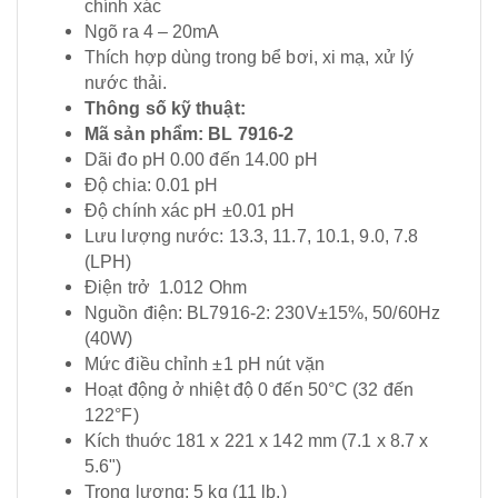
chính xác
Ngõ ra 4 – 20mA
Thích hợp dùng trong bể bơi, xi mạ, xử lý
nước thải.
Thông số kỹ thuật:
Mã sản phẩm: BL 7916-2
Dãi đo pH 0.00 đến 14.00 pH
Độ chia: 0.01 pH
Độ chính xác pH ±0.01 pH
Lưu lượng nước: 13.3, 11.7, 10.1, 9.0, 7.8
(LPH)
Điện trở 1.012 Ohm
Nguồn điện: BL7916-2: 230V±15%, 50/60Hz
(40W)
Mức điều chỉnh ±1 pH nút vặn
Hoạt động ở nhiệt độ 0 đến 50°C (32 đến
122°F)
Kích thuớc 181 x 221 x 142 mm (7.1 x 8.7 x
5.6")
Trọng lượng: 5 kg (11 lb.)