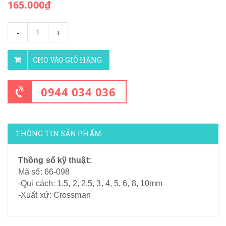
165.000₫
-
+
CHO VÀO GIỎ HÀNG
0944 034 036
THÔNG TIN SẢN PHẨM
Thông số kỹ thuật:
Mã số: 66-098
-Qui cách: 1.5, 2, 2.5, 3, 4, 5, 6, 8, 10mm
-Xuất xứ: Crossman