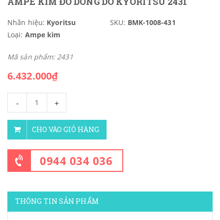
AMPE KÌM ĐO DÒNG DÒ KYORITSU 2431
Nhãn hiệu:
Kyoritsu
SKU:
BMK-1008-431
Loại:
Ampe kìm
Mã sản phẩm: 2431
6.432.000₫
-
+
CHO VÀO GIỎ HÀNG
0944 034 036
THÔNG TIN SẢN PHẨM