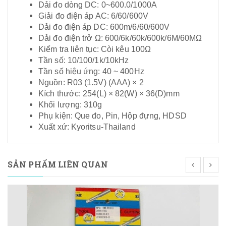
Dải đo dòng DC: 0~600.0/1000A
Giải đo điện áp AC: 6/60/600V
Dải đo điện áp DC: 600m/6/60/600V
Dải đo điện trở Ω: 600/6k/60k/600k/6M/60MΩ
Kiểm tra liên tục: Còi kêu 100Ω
Tần số: 10/100/1k/10kHz
Tần số hiệu ứng: 40 ~ 400Hz
Nguồn: R03 (1.5V) (AAA) × 2
Kích thước: 254(L) × 82(W) × 36(D)mm
Khối lượng: 310g
Phụ kiện: Que đo, Pin, Hộp đựng, HDSD
Xuất xứ: Kyoritsu-Thailand
SẢN PHẨM LIÊN QUAN