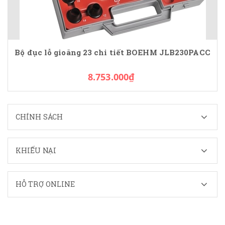
Bộ đục lỗ gioăng 23 chi tiết BOEHM JLB230PACC
8.753.000₫
CHÍNH SÁCH
KHIẾU NẠI
HỖ TRỢ ONLINE