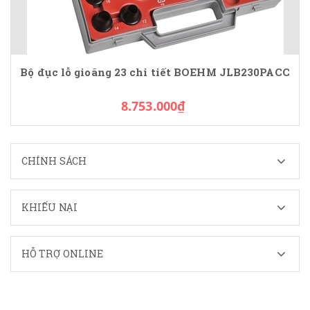
Bộ đục lỗ gioăng 23 chi tiết BOEHM JLB230PACC
8.753.000₫
CHÍNH SÁCH
KHIẾU NẠI
HỖ TRỢ ONLINE