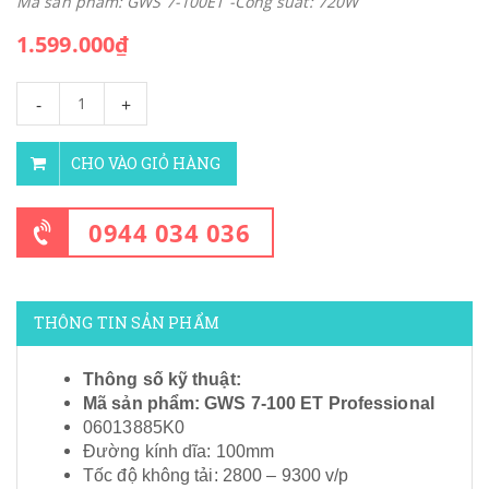
Mã sản phẩm: GWS 7-100ET -Công suất: 720W
1.599.000₫
-
+
CHO VÀO GIỎ HÀNG
0944 034 036
THÔNG TIN SẢN PHẨM
Thông số kỹ thuật:
Mã sản phẩm: GWS 7-100 ET Professional
06013885K0
Đường kính dĩa: 100mm
Tốc độ không tải: 2800 – 9300 v/p