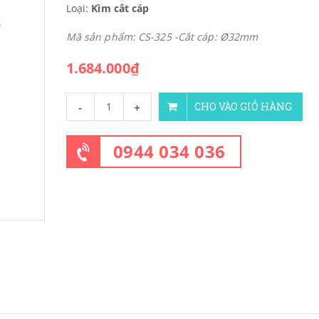
Loại:
Kìm cắt cáp
Mã sản phẩm: CS-325 -Cắt cáp: Ø32mm
1.684.000₫
-
+
CHO VÀO GIỎ HÀNG
0944 034 036