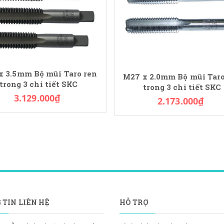
x 3.5mm Bộ mũi Taro ren
M27 x 2.0mm Bộ mũi Taro
trong 3 chi tiết SKC
trong 3 chi tiết SKC
3.129.000₫
2.173.000₫
 TIN LIÊN HỆ
HỖ TRỢ