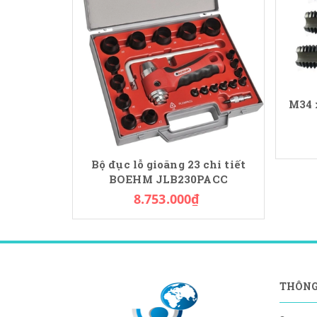
M34 
Bộ đục lỗ gioăng 23 chi tiết
BOEHM JLB230PACC
8.753.000₫
THÔNG