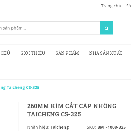
Trang chủ
Sa
 CHỦ
GIỚI THIỆU
SẢN PHẨM
NHÀ SẢN XUẤT
ng Taicheng CS-325
260MM KÌM CẮT CÁP NHÔNG
TAICHENG CS-325
Nhãn hiệu:
Taicheng
SKU:
BMT-1008-325