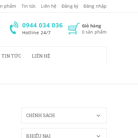
̉n phẩm
Tin tức
Liên hệ
Đăng ký
Đăng nhập
0944 034 036
Giỏ hàng
0
sản phẩm
Hotline 24/7
TIN TỨC
LIÊN HỆ
CHÍNH SÁCH
KHIẾU NẠI