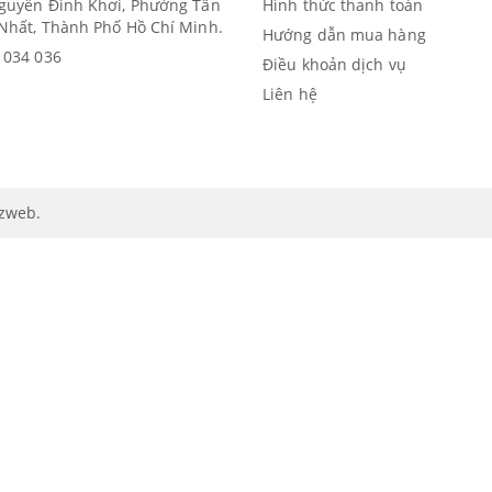
guyễn Đình Khơi, Phường Tân
Hình thức thanh toán
Nhất, Thành Phố Hồ Chí Minh.
Hướng dẫn mua hàng
 034 036
Điều khoản dịch vụ
Liên hệ
izweb
.