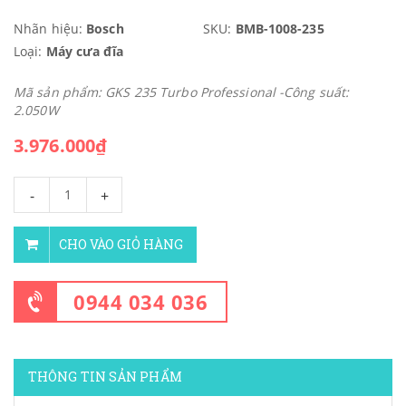
Nhãn hiệu:
Bosch
SKU:
BMB-1008-235
Loại:
Máy cưa đĩa
Mã sản phẩm: GKS 235 Turbo Professional -Công suất:
2.050W
3.976.000₫
-
+
CHO VÀO GIỎ HÀNG
0944 034 036
THÔNG TIN SẢN PHẨM