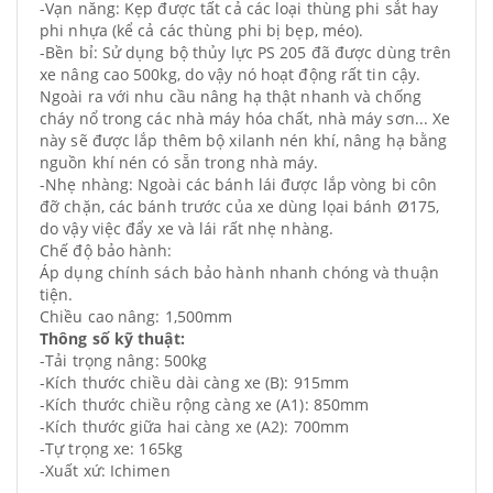
-Vạn năng: Kẹp được tất cả các loại thùng phi sắt hay
phi nhựa (kể cả các thùng phi bị bẹp, méo).
-Bền bỉ: Sử dụng bộ thủy lực PS 205 đã được dùng trên
xe nâng cao 500kg, do vậy nó hoạt động rất tin cậy.
Ngoài ra với nhu cầu nâng hạ thật nhanh và chống
cháy nổ trong các nhà máy hóa chất, nhà máy sơn... Xe
này sẽ được lắp thêm bộ xilanh nén khí, nâng hạ bằng
nguồn khí nén có sẵn trong nhà máy.
-Nhẹ nhàng: Ngoài các bánh lái được lắp vòng bi côn
đỡ chặn, các bánh trước của xe dùng lọai bánh Ø175,
do vậy việc đẩy xe và lái rất nhẹ nhàng.
Chế độ bảo hành:
Áp dụng chính sách bảo hành nhanh chóng và thuận
tiện.
Chiều cao nâng: 1,500mm
Thông số kỹ thuật:
-Tải trọng nâng: 500kg
-Kích thước chiều dài càng xe (B): 915mm
-Kích thước chiều rộng càng xe (A1): 850mm
-Kích thước giữa hai càng xe (A2): 700mm
-Tự trọng xe: 165kg
-Xuất xứ: Ichimen