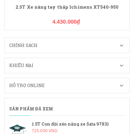
2.5T Xe nâng tay thấp Ichimens XT540-950
4.430.000₫
CHÍNH SÁCH
KHIẾU NẠI
HỖ TRỢ ONLINE
SẢN PHẨM ĐÃ XEM
1.5T Con đội xéo nâng xe Sata 97831
725.000 VND